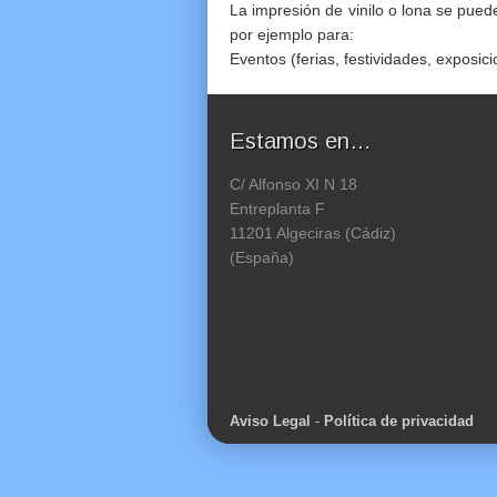
La impresión de vinilo o lona se pued
por ejemplo para:
Eventos (ferias, festividades, exposi
Estamos en…
C/ Alfonso XI N 18
Entreplanta F
11201 Algeciras (Cádiz)
(España)
Aviso Legal
-
Política de privacidad