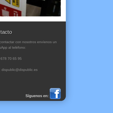
tacto
contactar con nosotros envíenos un
App al teléfono:
 678 70 65 95
: dispublic@dispublic.es
Síguenos en: