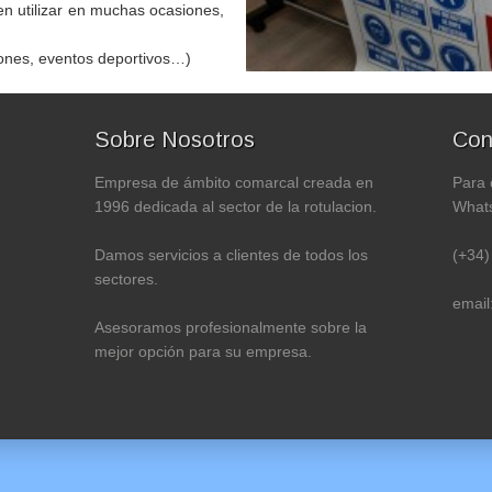
en utilizar en muchas ocasiones,
ciones, eventos deportivos…)
Sobre Nosotros
Con
Empresa de ámbito comarcal creada en
Para 
1996 dedicada al sector de la rotulacion.
Whats
Damos servicios a clientes de todos los
(+34)
sectores.
email
Asesoramos profesionalmente sobre la
mejor opción para su empresa.