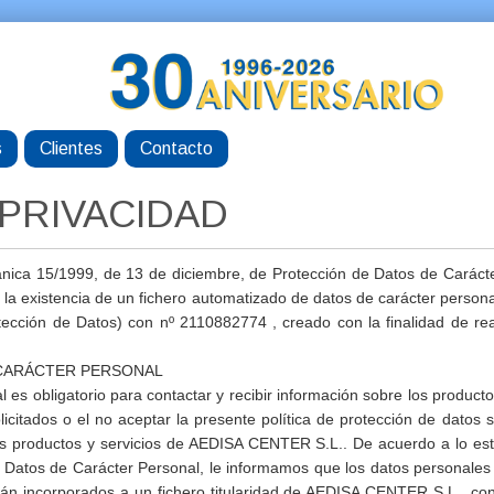
s
Clientes
Contacto
 PRIVACIDAD
rgánica 15/1999, de 13 de diciembre, de Protección de Datos de Cará
la existencia de un fichero automatizado de datos de carácter perso
ección de Datos) con nº 2110882774 , creado con la finalidad de real
 CARÁCTER PERSONAL
l es obligatorio para contactar y recibir información sobre los produ
olicitados o el no aceptar la presente política de protección de datos 
 los productos y servicios de AEDISA CENTER S.L.. De acuerdo a lo es
e Datos de Carácter Personal, le informamos que los datos personal
n incorporados a un fichero titularidad de AEDISA CENTER S.L.. con do