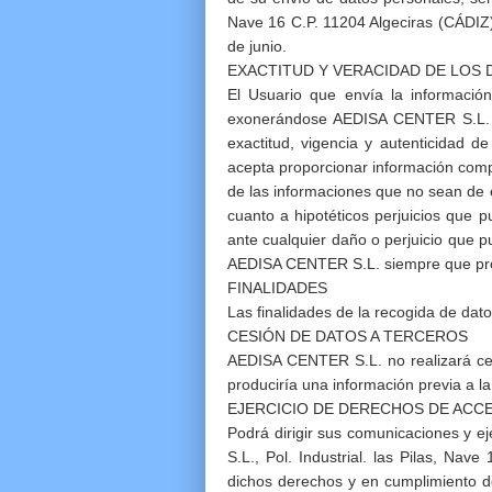
Nave 16 C.P. 11204 Algeciras (CÁDIZ)
de junio.
EXACTITUD Y VERACIDAD DE LOS 
El Usuario que envía la informació
exonerándose AEDISA CENTER S.L. de
exactitud, vigencia y autenticidad d
acepta proporcionar información comp
de las informaciones que no sean de 
cuanto a hipotéticos perjuicios que 
ante cualquier daño o perjuicio que p
AEDISA CENTER S.L. siempre que pr
FINALIDADES
Las finalidades de la recogida de dat
CESIÓN DE DATOS A TERCEROS
AEDISA CENTER S.L. no realizará ces
produciría una información previa a la
EJERCICIO DE DERECHOS DE ACCE
Podrá dirigir sus comunicaciones y ej
S.L., Pol. Industrial. las Pilas, Nav
dichos derechos y en cumplimiento de