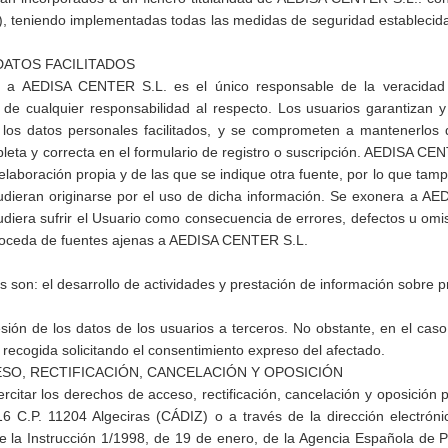
, teniendo implementadas todas las medidas de seguridad establecid
DATOS FACILITADOS
n a AEDISA CENTER S.L. es el único responsable de la veracidad y
 cualquier responsabilidad al respecto. Los usuarios garantizan y 
e los datos personales facilitados, y se comprometen a mantenerlos
leta y correcta en el formulario de registro o suscripción. AEDISA CE
elaboración propia y de las que se indique otra fuente, por lo que ta
pudieran originarse por el uso de dicha información. Se exonera a 
udiera sufrir el Usuario como consecuencia de errores, defectos u omisi
oceda de fuentes ajenas a AEDISA CENTER S.L.
os son: el desarrollo de actividades y prestación de información sob
ión de los datos de los usuarios a terceros. No obstante, en el cas
 recogida solicitando el consentimiento expreso del afectado.
SO, RECTIFICACIÓN, CANCELACIÓN Y OPOSICIÓN
ercitar los derechos de acceso, rectificación, cancelación y oposició
e 16 C.P. 11204 Algeciras (CÁDIZ) o a través de la dirección electrónic
 la Instrucción 1/1998, de 19 de enero, de la Agencia Española de 