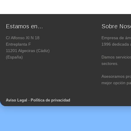
Estamos en…
Sobre Nos
C/ Alfonso XI N 18
Empresa de ámb
Entreplanta F
1996 dedicada a
11201 Algeciras (Cádiz)
(España)
Damos servicios
sectores.
Asesoramos pro
mejor opción p
Aviso Legal
-
Política de privacidad